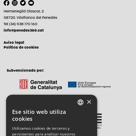
Hermenegild Clascar, 2
08720. Vilafranca del Penedès
Tel (34) 938 170 160
info@penedes360.cat
Aviso legal
Política de cookies
Subvencionado por:
×
Gestionado por:
Ese sitio web utiliza
CATALAN
cookies
SPANISH
Utilizamos cookies de terceros y
persistentes para analizar nuestros
ENGLISH