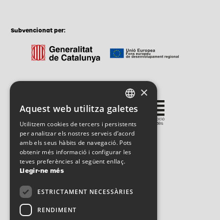
Subvencionat per:
×
Gestionat per:
Aquest web utilitza galetes
CATALAN
Utilitzem cookies de tercers i persistents
SPANISH
per analitzar els nostres serveis d’acord
amb els seus hàbits de navegació. Pots
ENGLISH
obtenir més informació i configurar les
teves preferències al següent enllaç.
Llegir-ne més
ESTRICTAMENT NECESSÀRIES
RENDIMENT