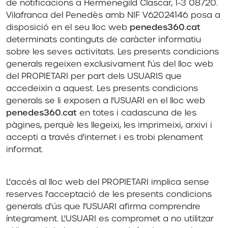
de notificacions a Hermenegild Clascar, 1-3 08720.
Vilafranca del Penedès amb NIF V62024146 posa a
disposició en el seu lloc web
penedes360.cat
determinats continguts de caràcter informatiu
sobre les seves activitats. Les presents condicions
generals regeixen exclusivament l'ús del lloc web
del PROPIETARI per part dels USUARIS que
accedeixin a aquest. Les presents condicions
generals se li exposen a l'USUARI en el lloc web
penedes360.cat
en totes i cadascuna de les
pàgines, perquè les llegeixi, les imprimeixi, arxivi i
accepti a través d'internet i es trobi plenament
informat.
L'accés al lloc web del PROPIETARI implica sense
reserves l'acceptació de les presents condicions
generals d'ús que l'USUARI afirma comprendre
íntegrament. L'USUARI es compromet a no utilitzar