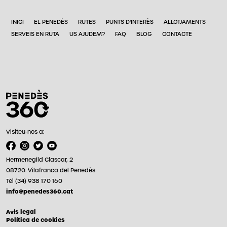
INICI
EL PENEDÈS
RUTES
PUNTS D'INTERÈS
ALLOTJAMENTS
SERVEIS EN RUTA
US AJUDEM?
FAQ
BLOG
CONTACTE
Visiteu-nos a:
Hermenegild Clascar, 2
08720. Vilafranca del Penedès
Tel (34) 938 170 160
info@penedes360.cat
Avís legal
Política de cookies