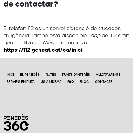
de contactar?
El telèfon 112 és un servei d’atenció de trucades
d’urgència. També està disponible l’
app
del 112 amb
geolocalització. Més informació, a
https://112.gencat.cat/ca/inici
INICI
EL PENEDÈS
RUTES
PUNTS D'INTERÈS
ALLOTJAMENTS
FAQ
SERVEIS EN RUTA
US AJUDEM?
BLOG
CONTACTE