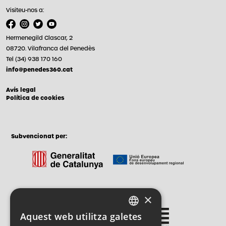
Visiteu-nos a:
Hermenegild Clascar, 2
08720. Vilafranca del Penedès
Tel (34) 938 170 160
info@penedes360.cat
Avís legal
Política de cookies
Subvencionat per:
×
Gestionat per:
Aquest web utilitza galetes
CATALAN