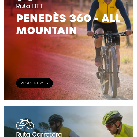
Ruta BTT
PENEDÈS 360 - ALL
MOUNTAIN
VEGEU-NE MÉS
Ruta Carretera