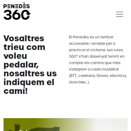
Vosaltres
El Penedès és un territori
accessible i amable per a
trieu com
practicar el ciclisme. Les rutes
voleu
360° s’han dissenyat tenint en
pedalar,
compte els camins que més
s’adapten a cada modalitat
nosaltres us
(BTT, carretera, Gravel, elèctrica,
indiquem el
slow bike…).
camí!