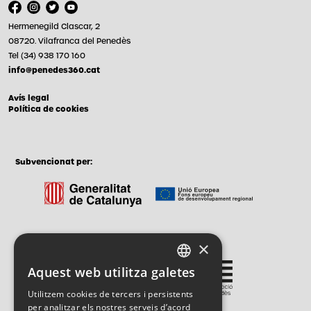
Hermenegild Clascar, 2
08720. Vilafranca del Penedès
Tel (34) 938 170 160
info@penedes360.cat
Avís legal
Política de cookies
Subvencionat per:
×
Gestionat per:
Aquest web utilitza galetes
CATALAN
Utilitzem cookies de tercers i persistents
SPANISH
per analitzar els nostres serveis d’acord