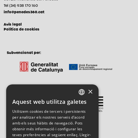
Tel (34) 938 170 160
info@penedes360.cat
Avís legal
Política de cookies
Subvencionat per:
×
Gestionat per:
Aquest web utilitza galetes
CATALAN
Utilitzem cookies de tercers i persistents
SPANISH
per analitzar els nostres serveis d’acord
amb els seus hàbits de navegació. Pots
ENGLISH
obtenir més informació i configurar les
teves preferències al següent enllaç.
Llegir-