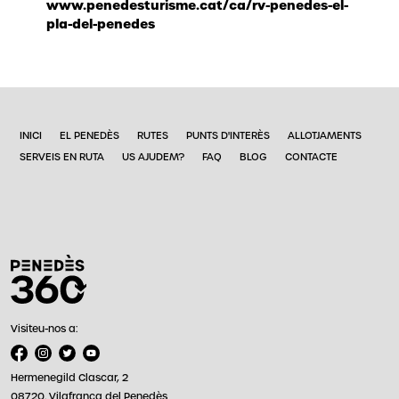
www.penedesturisme.cat/ca/rv-penedes-el-
pla-del-penedes
INICI
EL PENEDÈS
RUTES
PUNTS D'INTERÈS
ALLOTJAMENTS
SERVEIS EN RUTA
US AJUDEM?
FAQ
BLOG
CONTACTE
Visiteu-nos a:
Hermenegild Clascar, 2
08720. Vilafranca del Penedès