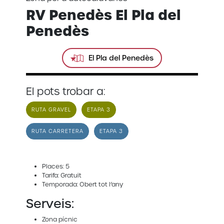
RV Penedès El Pla del
Penedès
El Pla del Penedès
El pots trobar a:
RUTA GRAVEL
ETAPA 3
RUTA CARRETERA
ETAPA 3
Places: 5
Tarifa: Gratuït
Temporada: Obert tot l’any
Serveis:
Zona pícnic