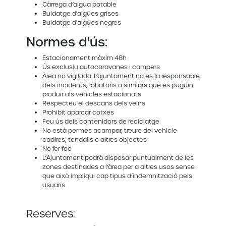
Càrrega d’aigua potable
Buidatge d'aigües grises
Buidatge d'aigües negres
Normes d'ús:
Estacionament màxim 48h
Ús exclusiu autocaravanes i campers
Àrea no vigilada. L’ajuntament no es fa responsable
dels incidents, robatoris o similars que es puguin
produir als vehicles estacionats
Respecteu el descans dels veïns
Prohibit aparcar cotxes
Feu ús dels contenidors de reciclatge
No està permès acampar, treure del vehicle
cadires, tendalls o altres objectes
No fer foc
L’Ajuntament podrà disposar puntualment de les
zones destinades a l’àrea per a altres usos sense
que això impliqui cap tipus d’indemnització pels
usuaris
Reserves: