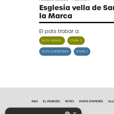
Esglesia vella de S
la Marca
El pots trobar a:
RUTA GRAVEL
ETAPA 2
RUTA CARRETERA
ETAPA 1
INICI
EL PENEDÈS
RUTES
PUNTS D'INTERÈS
ALL
×