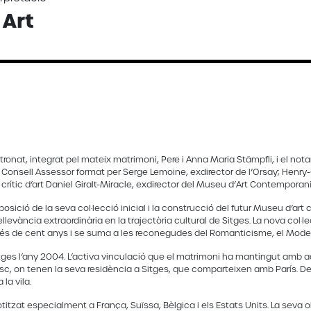
 Art
onat, integrat pel mateix matrimoni, Pere i Anna Maria Stämpfli, i el notari
Consell Assessor format per Serge Lemoine, exdirector de l’Orsay; Henry
crític d’art Daniel Giralt-Miracle, exdirector del Museu d’Art Contemporani d
xposició de la seva col·lecció inicial i la construcció del futur Museu d’a
na rellevància extraordinària en la trajectòria cultural de Sitges. La nova col
més de cent anys i se suma a les reconegudes del Romanticisme, el Mode
itges l’any 2004. L’activa vinculació que el matrimoni ha mantingut amb 
osc, on tenen la seva residència a Sitges, que comparteixen amb París. Des
la vila.
otitzat especialment a França, Suïssa, Bèlgica i els Estats Units. La seva o