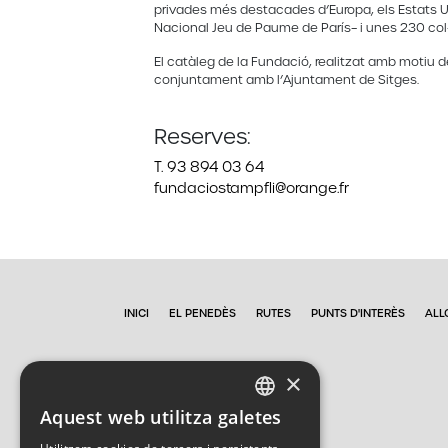
privades més destacades d’Europa, els Estats Uni
Nacional Jeu de Paume de París– i unes 230 col·le
El catàleg de la Fundació, realitzat amb motiu de l
conjuntament amb l’Ajuntament de Sitges.
Reserves:
T. 93 894 03 64
fundaciostampfli@orange.fr
INICI
EL PENEDÈS
RUTES
PUNTS D'INTERÈS
ALL
×
Aquest web utilitza galetes
CATALAN