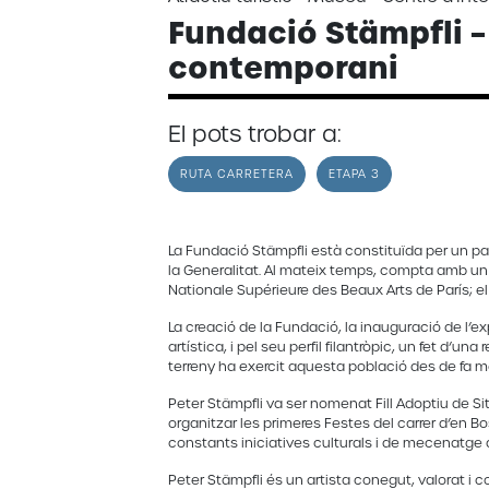
Fundació Stämpfli –
contemporani
El pots trobar a:
RUTA CARRETERA
ETAPA 3
La Fundació Stämpfli està constituïda per un patr
la Generalitat. Al mateix temps, compta amb un 
Nationale Supérieure des Beaux Arts de París; el 
La creació de la Fundació, la inauguració de l’e
artística, i pel seu perfil filantròpic, un fet d’u
terreny ha exercit aquesta població des de fa 
Peter Stämpfli va ser nomenat Fill Adoptiu de S
organitzar les primeres Festes del carrer d’en B
constants iniciatives culturals i de mecenatge a 
Peter Stämpfli és un artista conegut, valorat i c