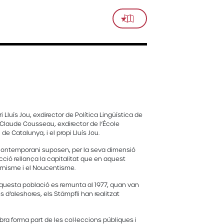
 Lluís Jou, exdirector de Política Lingüística de
-Claude Cousseau, exdirector de l’École
e Catalunya, i el propi Lluís Jou.
rt contemporani suposen, per la seva dimensió
·lecció rellança la capitalitat que en aquest
rnisme i el Noucentisme.
aquesta població es remunta al 1977, quan van
 d’aleshores, els Stämpfli han realitzat
bra forma part de les col·leccions públiques i