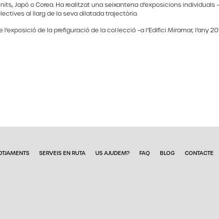
ts, Japó o Corea. Ha realitzat una seixantena d’exposicions individuals –
ctives al llarg de la seva dilatada trajectòria.
’exposició de la prefiguració de la col·lecció –a l’Edifici Miramar, l’any 201
OTJAMENTS
SERVEIS EN RUTA
US AJUDEM?
FAQ
BLOG
CONTACTE