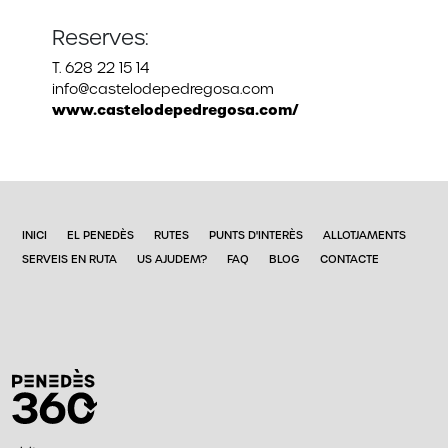
Reserves:
T. 628 22 15 14
info@castelodepedregosa.com
www.castelodepedregosa.com/
INICI
EL PENEDÈS
RUTES
PUNTS D'INTERÈS
ALLOTJAMENTS
SERVEIS EN RUTA
US AJUDEM?
FAQ
BLOG
CONTACTE