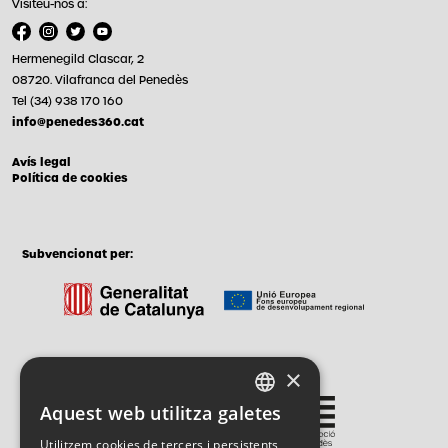
Visiteu-nos a:
Hermenegild Clascar, 2
08720. Vilafranca del Penedès
Tel (34) 938 170 160
info@penedes360.cat
Avís legal
Política de cookies
Subvencionat per:
×
Gestionat per:
Aquest web utilitza galetes
CATALAN
Utilitzem cookies de tercers i persistents