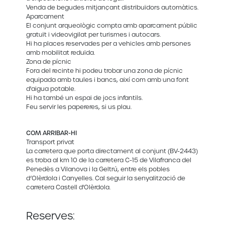
Venda de begudes mitjançant distribuïdors automàtics.
Aparcament
El conjunt arqueològic compta amb aparcament públic
gratuït i videovigilat per turismes i autocars.
Hi ha places reservades per a vehicles amb persones
amb mobilitat reduïda.
Zona de pícnic
Fora del recinte hi podeu trobar una zona de pícnic
equipada amb taules i bancs, així com amb una font
d'aigua potable.
Hi ha també un espai de jocs infantils.
Feu servir les papereres, si us plau.
COM ARRIBAR-HI
Transport privat
La carretera que porta directament al conjunt (BV-2443)
es troba al km 10 de la carretera C-15 de Vilafranca del
Penedès a Vilanova i la Geltrú, entre els pobles
d’Olèrdola i Canyelles. Cal seguir la senyalització de
carretera Castell d'Olèrdola.
Reserves: