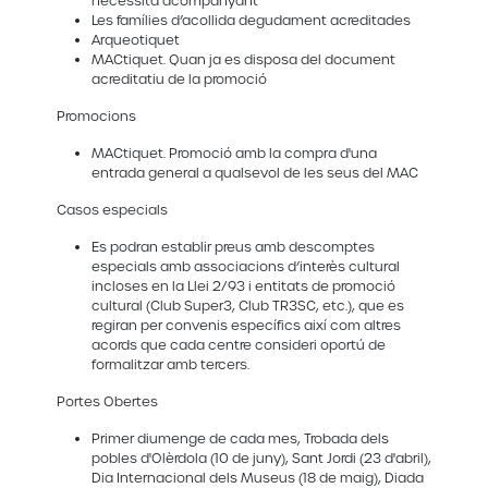
necessita acompanyant
Les famílies d’acollida degudament acreditades
Arqueotiquet
MACtiquet. Quan ja es disposa del document
acreditatiu de la promoció
Promocions
MACtiquet. Promoció amb la compra d'una
entrada general a qualsevol de les seus del MAC
Casos especials
Es podran establir preus amb descomptes
especials amb associacions d’interès cultural
incloses en la Llei 2/93 i entitats de promoció
cultural (Club Super3, Club TR3SC, etc.), que es
regiran per convenis específics així com altres
acords que cada centre consideri oportú de
formalitzar amb tercers.
Portes Obertes
Primer diumenge de cada mes, Trobada dels
pobles d'Olèrdola (10 de juny), Sant Jordi (23 d'abril),
Dia Internacional dels Museus (18 de maig), Diada