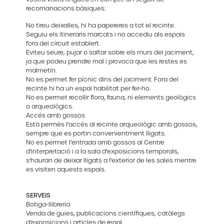
recomanacions bàsiques:
No tireu deixalles, hi ha papereres a tot el recinte.
Seguiu els itineraris marcats i no accediu als espais
fora del circuit establert.
Eviteu seure, pujar o saltar sobre els murs del jaciment,
ja que podeu prendre mal i provoca que les restes es
malmetin.
No es permet fer pícnic dins del jaciment. Fora del
recinte hi ha un espai habilitat per fer-ho.
No es permet recollir flora, fauna, ni elements geològics
o arqueològics.
Accés amb gossos
Està permès l'accés al recinte arqueològic amb gossos,
sempre que es portin convenientment lligats.
No es permet l'entrada amb gossos al Centre
d'interpretació i a la sala d'exposicions temporals,
s'hauran de deixar lligats a l'exterior de les sales mentre
es visiten aquests espais.
SERVEIS
Botiga-llibreria.
Venda de guies, publicacions científiques, catàlegs
d’exposicions i articles de regal.