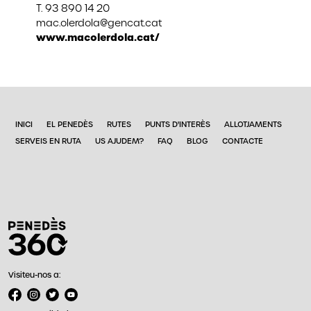
T. 93 890 14 20
mac.olerdola@gencat.cat
www.macolerdola.cat/
INICI
EL PENEDÈS
RUTES
PUNTS D'INTERÈS
ALLOTJAMENTS
SERVEIS EN RUTA
US AJUDEM?
FAQ
BLOG
CONTACTE
Visiteu-nos a: