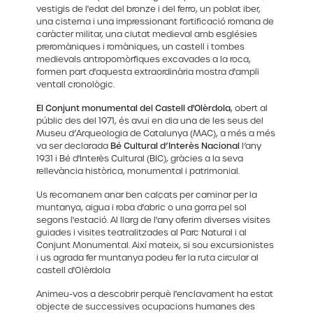
vestigis de l'edat del bronze i del ferro, un poblat iber,
una cisterna i una impressionant fortificació romana de
caràcter militar, una ciutat medieval amb esglésies
preromàniques i romàniques, un castell i tombes
medievals antropomòrfiques excavades a la roca,
formen part d'aquesta extraordinària mostra d'ampli
ventall cronològic.
El Conjunt monumental del Castell d'Olèrdola
, obert al
públic des del 1971, és avui en dia una de les seus del
Museu d’Arqueologia de Catalunya (MAC), a més a més
va ser declarada
Bé Cultural d’Interès Nacional
l’any
1931 i Bé d'Interès Cultural (BIC), gràcies a la seva
rellevància històrica, monumental i patrimonial.
Us recomanem anar ben calçats per caminar per la
muntanya, aigua i roba d'abric o una gorra pel sol
segons l'estació. Al llarg de l'any oferim diverses visites
guiades i visites teatralitzades al Parc Natural i al
Conjunt Monumental. Així mateix, si sou excursionistes
i us agrada fer muntanya podeu fer la ruta circular al
castell d'Olèrdola
Animeu-vos a descobrir perquè l'enclavament ha estat
objecte de successives ocupacions humanes des