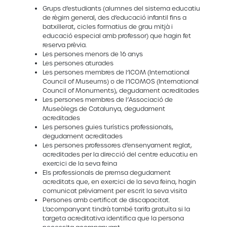
Grups d’estudiants (alumnes del sistema educatiu
de règim general, des d’educació infantil fins a
batxillerat, cicles formatius de grau mitjà i
educació especial amb professor) que hagin fet
reserva prèvia.
Les persones menors de 16 anys
Les persones aturades
Les persones membres de l’ICOM (International
Council of Museums) o de l’ICOMOS (International
Council of Monuments), degudament acreditades
Les persones membres de l’Associació de
Museòlegs de Catalunya, degudament
acreditades
Les persones guies turístics professionals,
degudament acreditades
Les persones professores d’ensenyament reglat,
acreditades per la direcció del centre educatiu en
exercici de la seva feina
Els professionals de premsa degudament
acreditats que, en exercici de la seva feina, hagin
comunicat prèviament per escrit la seva visita
Persones amb certificat de discapacitat.
L’acompanyant tindrà també tarifa gratuïta si la
targeta acreditativa identifica que la persona