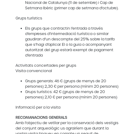
Nacional de Catalunya (11 de setembre) i Cap de
Setmana Ibèric (primer cap de setmana d'octubre).
Grups turístics
Els grups que contractin l’entrada a través
d’empreses d’intermediació turística o similar
gaudiran d’un descompte del 25% sobre la tarifa
que s’hagi d’aplicar. El o la guia o acompanyant
autoritzat del grup estarà exempt de pagament
d’entrada
Activitats concertades per grups
Visita convencional
Grups generals: 46 € (grups de menys de 20
persones) 2,30 € per persona (mínim 20 persones)
Grups turístics: 42 € (grups de menys de 20
persones) 2,10 € per persona (mínim 20 persones)
Informació per a la visita
RECOMANACIONS GENERALS
Amb l'objectiu de vetllar per la conservació dels vestigis
del conjunt arqueològic us agrairíem que durant la
vostra visita tingueu en compte un seguit de