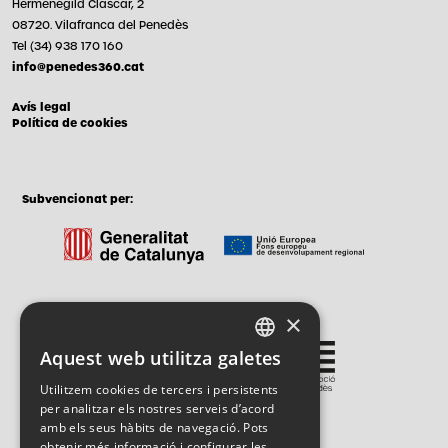
Hermenegild Clascar, 2
08720. Vilafranca del Penedès
Tel (34) 938 170 160
info@penedes360.cat
Avís legal
Política de cookies
Subvencionat per:
×
Gestionat per:
Aquest web utilitza galetes
CATALAN
Utilitzem cookies de tercers i persistents
SPANISH
per analitzar els nostres serveis d’acord
amb els seus hàbits de navegació. Pots
ENGLISH
obtenir més informació i configurar les