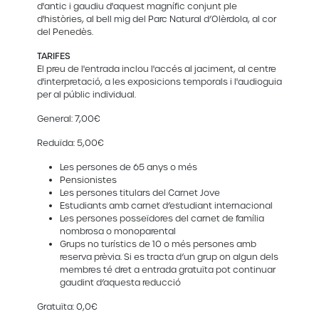
d'antic i gaudiu d'aquest magnífic conjunt ple
d'històries, al bell mig del Parc Natural d’Olèrdola, al cor
del Penedès.
TARIFES
El preu de l'entrada inclou l'accés al jaciment, al centre
d'interpretació, a les exposicions temporals i l'audioguia
per al públic individual.
General: 7,00€
Reduïda: 5,00€
Les persones de 65 anys o més
Pensionistes
Les persones titulars del Carnet Jove
Estudiants amb carnet d’estudiant internacional
Les persones posseïdores del carnet de família
nombrosa o monoparental
Grups no turístics de 10 o més persones amb
reserva prèvia. Si es tracta d’un grup on algun dels
membres té dret a entrada gratuïta pot continuar
gaudint d’aquesta reducció
Gratuïta: 0,0€