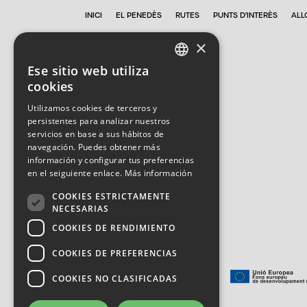
INICI
EL PENEDÈS
RUTES
PUNTS D'INTERÈS
ALL
×
Ese sitio web utiliza
CATALAN
cookies
SPANISH
Utilizamos cookies de terceros y
persistentes para analizar nuestros
ENGLISH
servicios en base a sus hábitos de
navegación. Puedes obtener más
información y configurar tus preferencias
en el seiguiente enlace.
Más información
COOKIES ESTRICTAMENTE
NECESARIAS
COOKIES DE RENDIMIENTO
Subvencionat per:
COOKIES DE PREFERENCIAS
COOKIES NO CLASIFICADAS