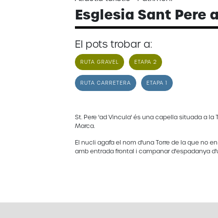
Esglesia Sant Pere 
El pots trobar a:
RUTA GRAVEL
ETAPA 2
RUTA CARRETERA
ETAPA 1
St. Pere 'ad Vincula' és una capella situada a la 
Marca.
El nucli agafa el nom d'una Torre de la que no e
amb entrada frontal i campanar d'espadanya d'u