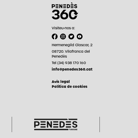
Visiteu-nos a:
Hermenegild Clascar, 2
08720. Vilafranca del
Penedès
Tel (34) 938 170 160
info@penedes360.cat
Avís legal
Política de cookies