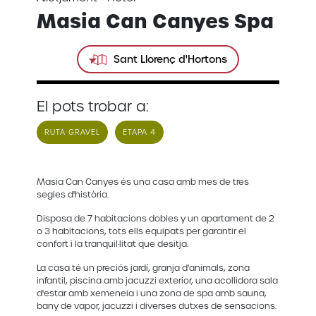
Masia Can Canyes Spa
Sant Llorenç d'Hortons
El pots trobar a:
RUTA GRAVEL
ETAPA 4
Masia Can Canyes és una casa amb mes de tres
segles d'història.
Disposa de 7 habitacions dobles y un apartament de 2
o 3 habitacions, tots ells equipats per garantir el
confort i la tranquil·litat que desitja.
La casa té un preciós jardí, granja d'animals, zona
infantil, piscina amb jacuzzi exterior, una acollidora sala
d'estar amb xemeneia i una zona de spa amb sauna,
bany de vapor, jacuzzi i diverses dutxes de sensacions.