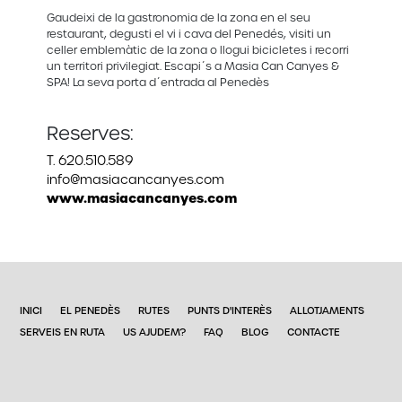
Gaudeixi de la gastronomia de la zona en el seu
restaurant, degusti el vi i cava del Penedés, visiti un
celler emblemàtic de la zona o llogui bicicletes i recorri
un territori privilegiat. Escapi´s a Masia Can Canyes &
SPA! La seva porta d´entrada al Penedès
Reserves:
T. 620.510.589
info@masiacancanyes.com
www.masiacancanyes.com
INICI
EL PENEDÈS
RUTES
PUNTS D'INTERÈS
ALLOTJAMENTS
SERVEIS EN RUTA
US AJUDEM?
FAQ
BLOG
CONTACTE