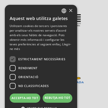
×
Gestionat per:
Aquest web utilitza galetes
CATALAN
Utilitzem cookies de tercers i persistents
SPANISH
per analitzar els nostres serveis d’acord
amb els seus hàbits de navegació. Pots
ENGLISH
obtenir més informació i configurar les
teves preferències al següent enllaç.
Llegir-
ne més
ESTRICTAMENT NECESSÀRIES
RENDIMENT
ORIENTACIÓ
NO CLASSIFICADES
REBUTJA-HO TOT
ACCEPTA-HO TOT