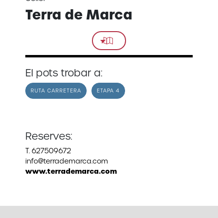
Terra de Marca
El pots trobar a:
RUTA CARRETERA
ETAPA 4
Reserves:
T. 627509672
info@terrademarca.com
www.terrademarca.com