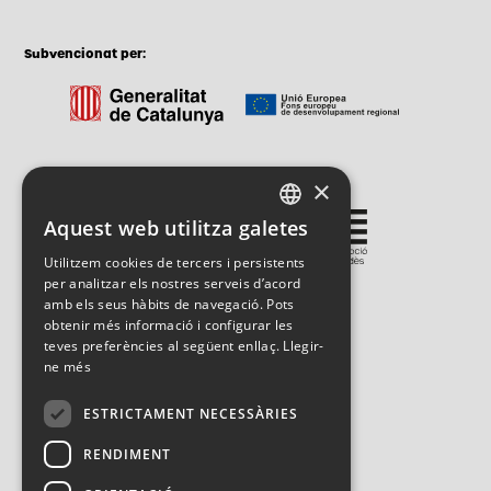
Subvencionat per:
×
Gestionat per:
Aquest web utilitza galetes
CATALAN
Utilitzem cookies de tercers i persistents
SPANISH
per analitzar els nostres serveis d’acord
amb els seus hàbits de navegació. Pots
ENGLISH
obtenir més informació i configurar les
teves preferències al següent enllaç.
Llegir-
ne més
ESTRICTAMENT NECESSÀRIES
RENDIMENT