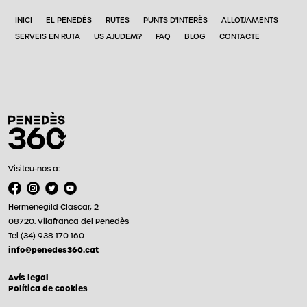
INICI
EL PENEDÈS
RUTES
PUNTS D'INTERÈS
ALLOTJAMENTS
SERVEIS EN RUTA
US AJUDEM?
FAQ
BLOG
CONTACTE
Visiteu-nos a:
Hermenegild Clascar, 2
08720. Vilafranca del Penedès
Tel (34) 938 170 160
info@penedes360.cat
Avís legal
Política de cookies