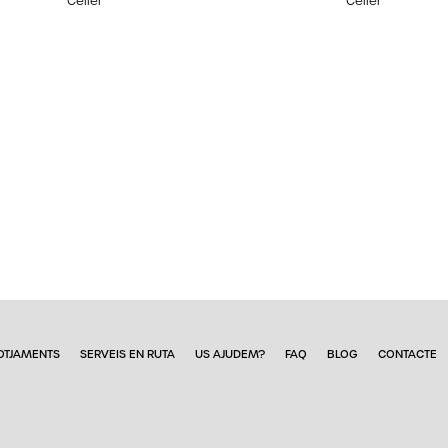
Celler
Celler
OTJAMENTS
SERVEIS EN RUTA
US AJUDEM?
FAQ
BLOG
CONTACTE