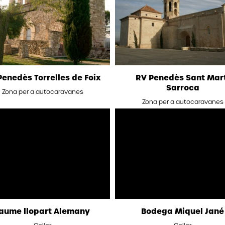
Penedès Torrelles de Foix
RV Penedès Sant Mar
Sarroca
Zona per a autocaravanes
Zona per a autocaravanes
aume llopart Alemany
Bodega Miquel Jané