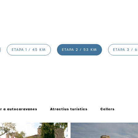
ETAPA 1 / 45 KM
ETAPA 2 / 53 KM
ETAPA 3 / 
r a autocaravanes
Atractius turístics
Cellers