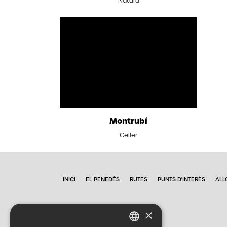
Natura
Montrubí
Celler
INICI
EL PENEDÈS
RUTES
PUNTS D'INTERÈS
ALL
×