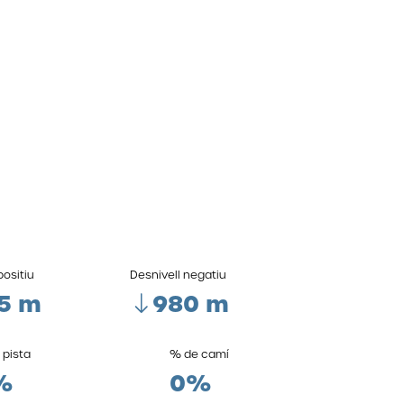
positiu
Desnivell negatiu
5 m
980 m
 pista
% de camí
%
0%