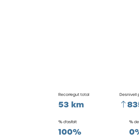
Recorregut total
Desnivell 
53 km
83
% d'asfalt
% de
100%
0