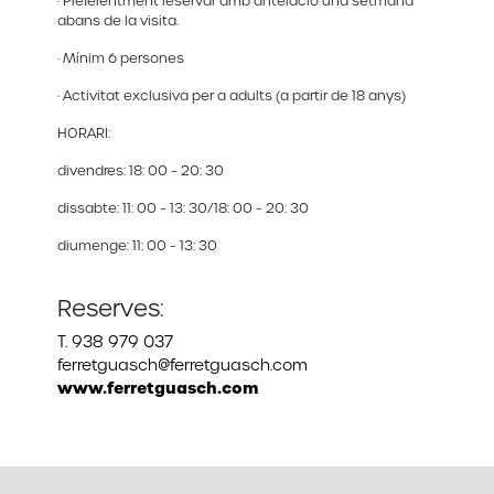
· Preferentment reservar amb antelació una setmana
abans de la visita.
· Mínim 6 persones
· Activitat exclusiva per a adults (a partir de 18 anys)
HORARI:
divendres: 18: 00 ~ 20: 30
dissabte: 11: 00 ~ 13: 30/18: 00 ~ 20: 30
diumenge: 11: 00 ~ 13: 30
Reserves:
T. 938 979 037
ferretguasch@ferretguasch.com
www.ferretguasch.com