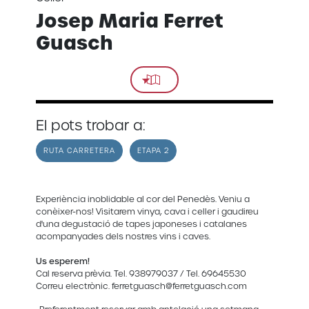
Josep Maria Ferret
Guasch
El pots trobar a:
RUTA CARRETERA
ETAPA 2
Experiència inoblidable al cor del Penedès. Veniu a
conèixer-nos! Visitarem vinya, cava i celler i gaudireu
d'una degustació de tapes japoneses i catalanes
acompanyades dels nostres vins i caves.
Us esperem!
Cal reserva prèvia. Tel. 938979037 / Tel. 69645530
Correu electrònic. ferretguasch@ferretguasch.com