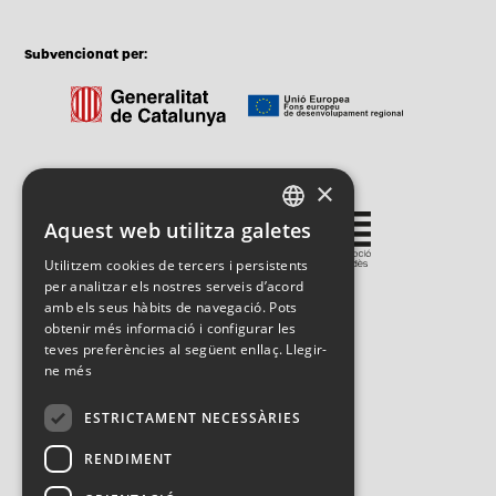
Subvencionat per:
×
Gestionat per:
Aquest web utilitza galetes
CATALAN
Utilitzem cookies de tercers i persistents
SPANISH
per analitzar els nostres serveis d’acord
amb els seus hàbits de navegació. Pots
ENGLISH
obtenir més informació i configurar les
teves preferències al següent enllaç.
Llegir-
ne més
ESTRICTAMENT NECESSÀRIES
RENDIMENT