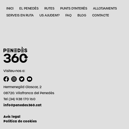
INICI
EL PENEDÈS
RUTES
PUNTS D'INTERÈS
ALLOTJAMENTS
SERVEIS EN RUTA
US AJUDEM?
FAQ
BLOG
CONTACTE
Visiteu-nos a:
Hermenegild Clascar, 2
08720. Vilafranca del Penedès
Tel (34) 938 170 160
info@penedes360.cat
Avís legal
Política de cookies