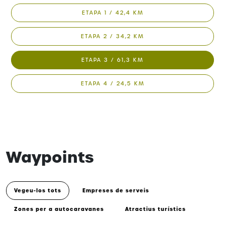
ETAPA 1 / 42,4 KM
ETAPA 2 / 34,2 KM
ETAPA 3 / 61,3 KM
ETAPA 4 / 24,5 KM
Waypoints
Vegeu-los tots
Empreses de serveis
Zones per a autocaravanes
Atractius turístics