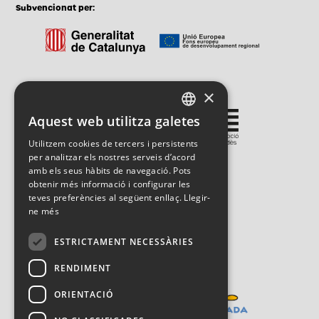
Subvencionat per:
×
Gestionat per:
Aquest web utilitza galetes
CATALAN
Utilitzem cookies de tercers i persistents
SPANISH
per analitzar els nostres serveis d’acord
amb els seus hàbits de navegació. Pots
ENGLISH
obtenir més informació i configurar les
teves preferències al següent enllaç.
Llegir-
ne més
ESTRICTAMENT NECESSÀRIES
RENDIMENT
ORIENTACIÓ