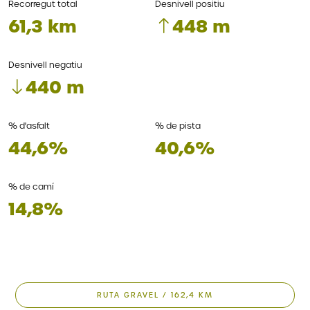
Recorregut total
Desnivell positiu
61,3 km
448 m
Desnivell negatiu
440 m
% d'asfalt
% de pista
44,6%
40,6%
% de camí
14,8%
RUTA GRAVEL / 162,4 KM