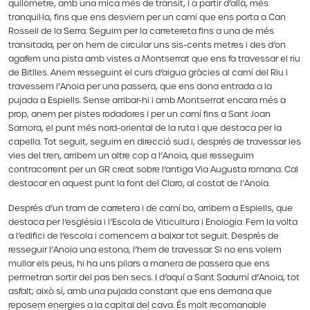
quilòmetre, amb una mica més de trànsit, i a partir d’allà, més
tranquil·la, fins que ens desviem per un camí que ens porta a Can
Rossell de la Serra. Seguim per la carretereta fins a una de més
transitada, per on hem de circular uns sis-cents metres i des d’on
agafem una pista amb vistes a Montserrat que ens fa travessar el riu
de Bitlles. Anem resseguint el curs d’aigua gràcies al camí del Riu i
travessem l’Anoia per una passera, que ens dona entrada a la
pujada a Espiells. Sense arribar-hi i amb Montserrat encara més a
prop, anem per pistes rodadores i per un camí fins a Sant Joan
Samora, el punt més nord-oriental de la ruta i que destaca per la
capella. Tot seguit, seguim en direcció sud i, després de travessar les
vies del tren, arribem un altre cop a l’Anoia, que resseguim
contracorrent per un GR creat sobre l’antiga Via Augusta romana. Cal
destacar en aquest punt la font del Claro, al costat de l’Anoia.
Després d’un tram de carretera i de camí bo, arribem a Espiells, que
destaca per l’església i l’Escola de Viticultura i Enologia. Fem la volta
a l’edifici de l’escola i comencem a baixar tot seguit. Després de
resseguir l’Anoia una estona, l’hem de travessar. Si no ens volem
mullar els peus, hi ha uns pilars a manera de passera que ens
permetran sortir del pas ben secs. I d’aquí a Sant Sadurní d’Anoia, tot
asfalt; això sí, amb una pujada constant que ens demana que
reposem energies a la capital del cava. És molt recomanable