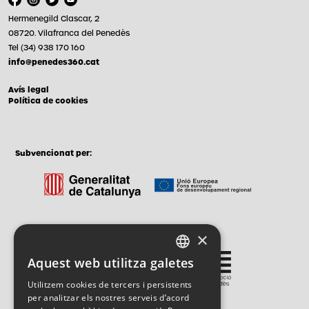
Hermenegild Clascar, 2
08720. Vilafranca del Penedès
Tel (34) 938 170 160
info@penedes360.cat
Avís legal
Política de cookies
Subvencionat per:
×
Gestionat per:
Aquest web utilitza galetes
CATALAN
Utilitzem cookies de tercers i persistents
SPANISH
per analitzar els nostres serveis d’acord