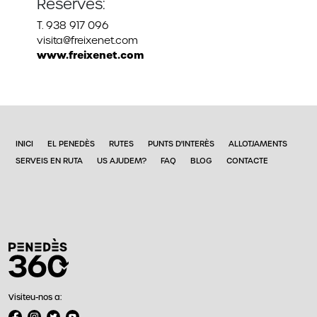
Reserves:
T. 938 917 096
visita@freixenet.com
www.freixenet.com
INICI
EL PENEDÈS
RUTES
PUNTS D'INTERÈS
ALLOTJAMENTS
SERVEIS EN RUTA
US AJUDEM?
FAQ
BLOG
CONTACTE
Visiteu-nos a: