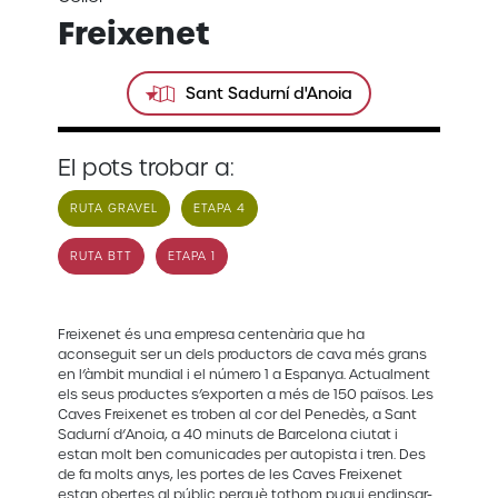
Freixenet
Sant Sadurní d'Anoia
El pots trobar a:
RUTA GRAVEL
ETAPA 4
RUTA BTT
ETAPA 1
Freixenet és una empresa centenària que ha
aconseguit ser un dels productors de cava més grans
en l’àmbit mundial i el número 1 a Espanya. Actualment
els seus productes s’exporten a més de 150 països. Les
Caves Freixenet es troben al cor del Penedès, a Sant
Sadurní d’Anoia, a 40 minuts de Barcelona ciutat i
estan molt ben comunicades per autopista i tren. Des
de fa molts anys, les portes de les Caves Freixenet
estan obertes al públic perquè tothom pugui endinsar-