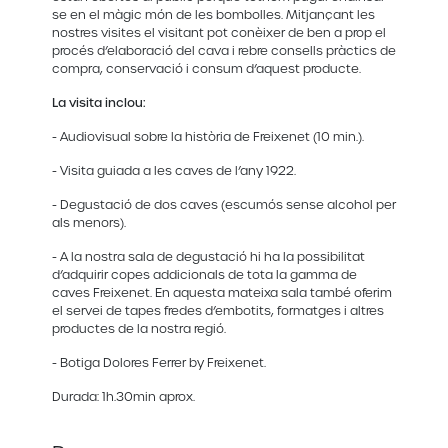
se en el màgic món de les bombolles. Mitjançant les
nostres visites el visitant pot conèixer de ben a prop el
procés d’elaboració del cava i rebre consells pràctics de
compra, conservació i consum d’aquest producte.
La visita inclou:
- Audiovisual sobre la història de Freixenet (10 min.).
- Visita guiada a les caves de l’any 1922.
- Degustació de dos caves (escumós sense alcohol per
als menors).
- A la nostra sala de degustació hi ha la possibilitat
d’adquirir copes addicionals de tota la gamma de
caves Freixenet. En aquesta mateixa sala també oferim
el servei de tapes fredes d’embotits, formatges i altres
productes de la nostra regió.
- Botiga Dolores Ferrer by Freixenet.
Durada: 1h.30min aprox.