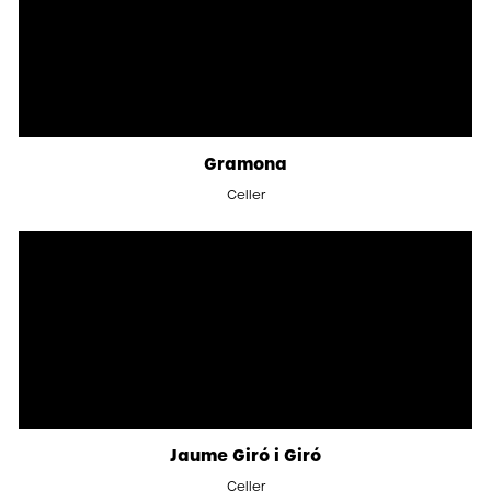
Gramona
Celler
Jaume Giró i Giró
Celler